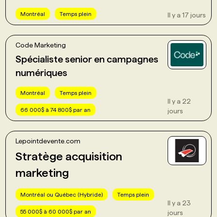
Montréal
Temps plein
Il y a 17 jours
Code Marketing
Spécialiste senior en campagnes
numériques
Montréal
Temps plein
Il y a 22
66 000$ à 74 800$ par an
jours
Lepointdevente.com
Stratège acquisition
marketing
Montréal ou Québec (Hybride)
Temps plein
Il y a 23
55 000$ à 60 000$ par an
jours