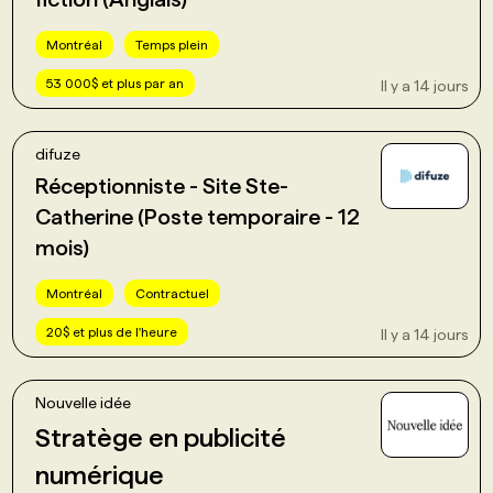
Montréal
Temps plein
PROGRAMMES DE SUBVENTIONS
53 000$ et plus par an
Il y a 14 jours
FAQ
difuze
Réceptionniste - Site Ste-
ANNONCEZ AVEC NOUS
Catherine (Poste temporaire - 12
mois)
Montréal
Contractuel
20$ et plus de l'heure
Il y a 14 jours
Nouvelle idée
Stratège en publicité
numérique