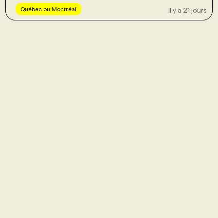
Québec ou Montréal
Il y a 21 jours
PROGRAMMES DE SUBVENTIONS
FAQ
ANNONCEZ AVEC NOUS