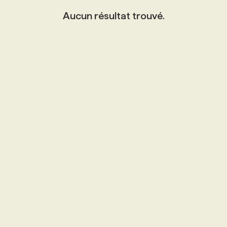
Aucun résultat trouvé.
PROGRAMMES DE SUBVENTIONS
FAQ
ANNONCEZ AVEC NOUS