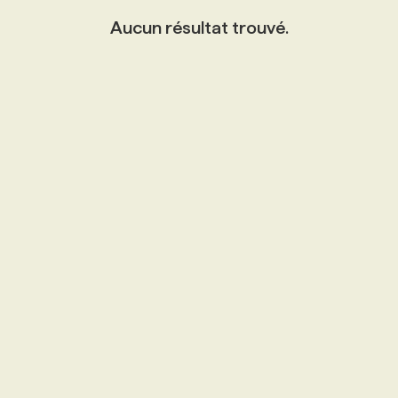
Aucun résultat trouvé.
PROGRAMMES DE SUBVENTIONS
FAQ
ANNONCEZ AVEC NOUS