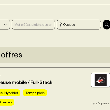
 offres
m
use mobile / Full-Stack
c (Hybride)
Temps plein
 par an
Il y a 9 jours