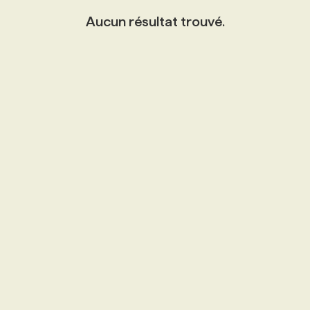
Aucun résultat trouvé.
PROGRAMMES DE SUBVENTIONS
FAQ
ANNONCEZ AVEC NOUS