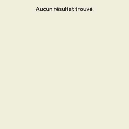
Aucun résultat trouvé.
PROGRAMMES DE SUBVENTIONS
FAQ
ANNONCEZ AVEC NOUS