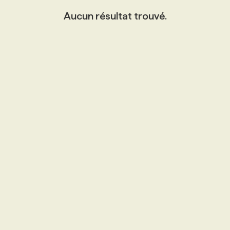
Aucun résultat trouvé.
PROGRAMMES DE SUBVENTIONS
FAQ
ANNONCEZ AVEC NOUS