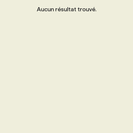
Aucun résultat trouvé.
PROGRAMMES DE SUBVENTIONS
FAQ
ANNONCEZ AVEC NOUS