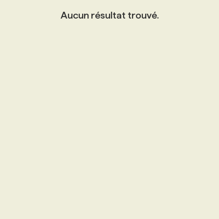
Aucun résultat trouvé.
PROGRAMMES DE SUBVENTIONS
FAQ
ANNONCEZ AVEC NOUS