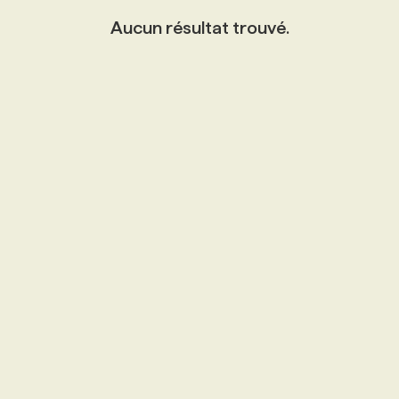
Aucun résultat trouvé.
PROGRAMMES DE SUBVENTIONS
FAQ
ANNONCEZ AVEC NOUS