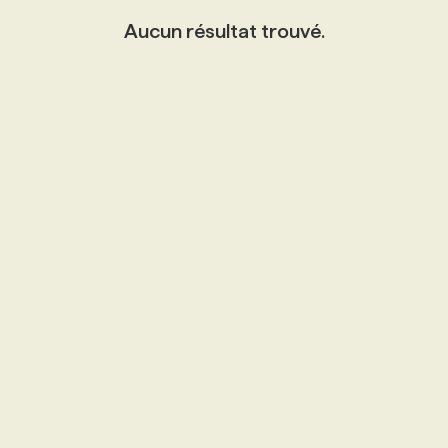
Aucun résultat trouvé.
PROGRAMMES DE SUBVENTIONS
FAQ
ANNONCEZ AVEC NOUS