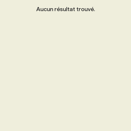
Aucun résultat trouvé.
PROGRAMMES DE SUBVENTIONS
FAQ
ANNONCEZ AVEC NOUS