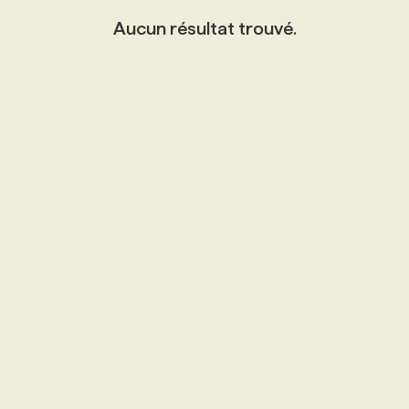
Aucun résultat trouvé.
PROGRAMMES DE SUBVENTIONS
FAQ
ANNONCEZ AVEC NOUS