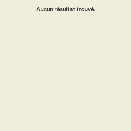
Aucun résultat trouvé.
PROGRAMMES DE SUBVENTIONS
FAQ
ANNONCEZ AVEC NOUS