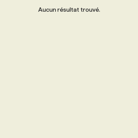
Aucun résultat trouvé.
PROGRAMMES DE SUBVENTIONS
FAQ
ANNONCEZ AVEC NOUS