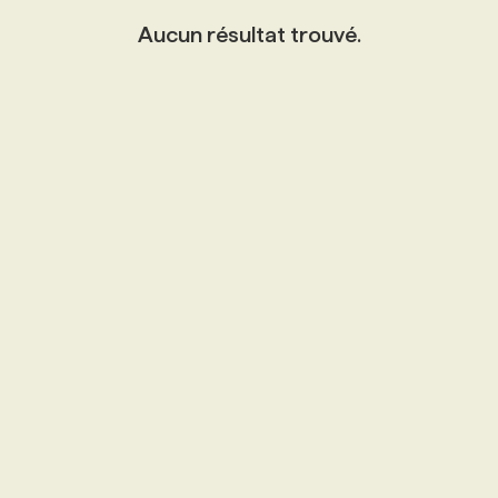
Aucun résultat trouvé.
PROGRAMMES DE SUBVENTIONS
FAQ
ANNONCEZ AVEC NOUS