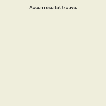
Aucun résultat trouvé.
PROGRAMMES DE SUBVENTIONS
FAQ
ANNONCEZ AVEC NOUS