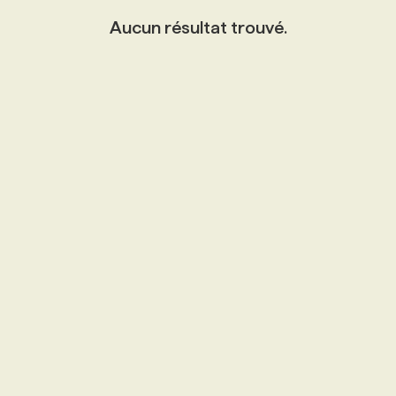
Aucun résultat trouvé.
PROGRAMMES DE SUBVENTIONS
FAQ
ANNONCEZ AVEC NOUS