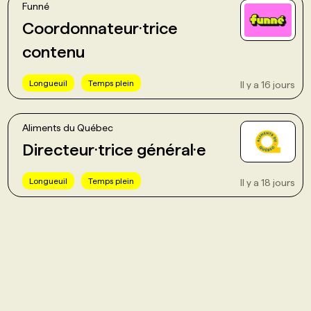
Funné
Coordonnateur·trice
contenu
Longueuil
Temps plein
Il y a 16 jours
Aliments du Québec
Directeur·trice général·e
Longueuil
Temps plein
Il y a 18 jours