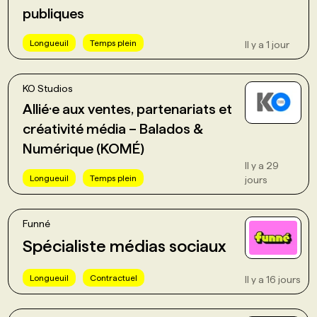
publiques
PROGRAMMES DE SUBVENTIONS
Longueuil
Temps plein
Il y a 1 jour
FAQ
KO Studios
Allié·e aux ventes, partenariats et
ANNONCEZ AVEC NOUS
créativité média – Balados &
Numérique (KOMÉ)
Il y a 29
Longueuil
Temps plein
jours
Funné
Spécialiste médias sociaux
Longueuil
Contractuel
Il y a 16 jours