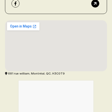
681 rue william, Montréal, QC, H3C0T9