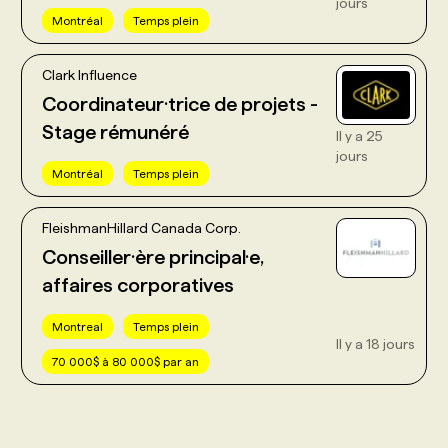
jours
Montréal
Temps plein
Clark Influence
Coordinateur·trice de projets -
Stage rémunéré
Il y a 25
jours
Montréal
Temps plein
FleishmanHillard Canada Corp.
Conseiller·ère principal·e,
affaires corporatives
Montreal
Temps plein
Il y a 18 jours
70 000$ à 80 000$ par an