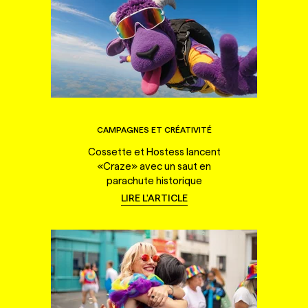
CAMPAGNES ET CRÉATIVITÉ
Cossette et Hostess lancent
«Craze» avec un saut en
parachute historique
LIRE L'ARTICLE