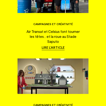
CAMPAGNES ET CRÉATIVITÉ
Air Transat et Celsius font tourner
les têtes... et la roue au Stade
Saputo
LIRE L'ARTICLE
CAMPAGNES ET CRÉATIVITÉ