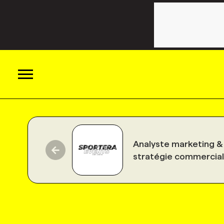
ACTUALITÉS
Analyste marketing &
CATÉGORIES
MAGAZINE
stratégie commercia
TOUTES LES CATÉGORIES
CHRONIQUES
FORFAITS ABONNEMENT
INFOLETTRES
TOUTES LES CHRONIQUES
CAMPAGNES ET CRÉATIVITÉ
VOIR TOUTES LES PARUTIONS
INFOLETTRE EN BREF
EMPLOIS