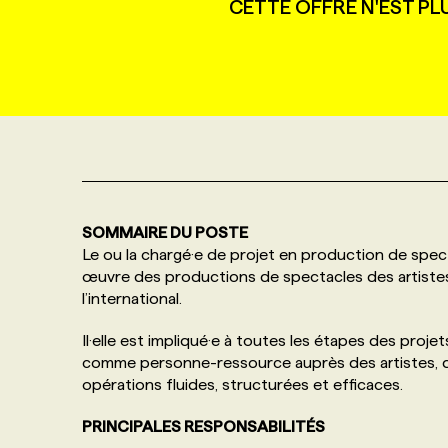
CETTE OFFRE N'EST PL
NOS TARIFS
ANNONCEZ AVEC NOUS
PROGRAMMES DE SUBVENTIONS
FAQ
ANNONCEZ AVEC NOUS
SOMMAIRE DU POSTE
Le ou la chargé·e de projet en production de specta
œuvre des productions de spectacles des artis
l’international.
Il·elle est impliqué·e à toutes les étapes des projet
comme personne-ressource auprès des artistes, de
opérations fluides, structurées et efficaces.
PRINCIPALES RESPONSABILITÉS