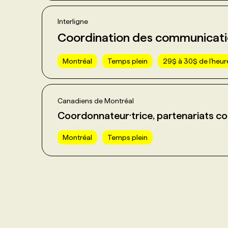
Interligne
Coordination des communicat
Montréal
Temps plein
29$ à 30$ de l'heur
Canadiens de Montréal
Coordonnateur·trice, partenariats co
Montréal
Temps plein