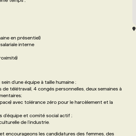
 même temps ;
aine en présentiel)
salariale interne
roximité)
sein d’une équipe à taille humaine ;
s de télétravail, 4 congés personnelles, deux semaines à
mentaires;
 space) avec tolérance zéro pour le harcèlement et la
s d’équipe et comité social actif ;
lturelle de l’industrie.
i et encourageons les candidatures des femmes, des