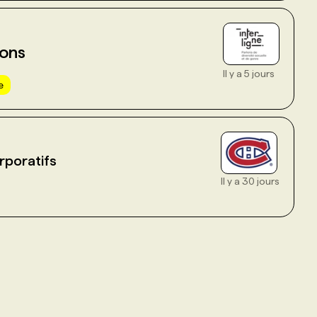
ions
Il y a 5 jours
e
rporatifs
Il y a 30 jours