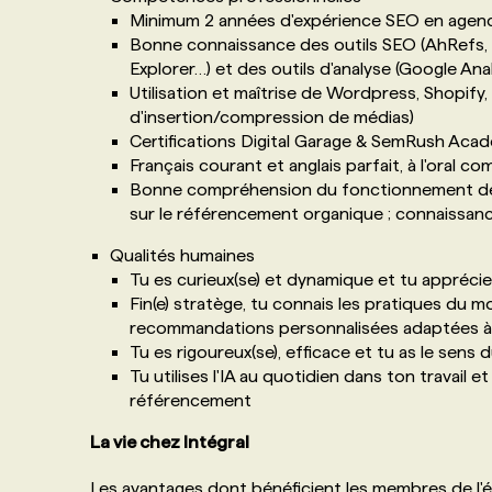
Minimum 2 années d'expérience SEO en agen
Bonne connaissance des outils SEO (AhRefs, 
Explorer…) et des outils d'analyse (Google An
Utilisation et maîtrise de Wordpress, Shopify
d'insertion/compression de médias)
Certifications Digital Garage & SemRush Aca
Français courant et anglais parfait, à l'oral com
Bonne compréhension du fonctionnement des 
sur le référencement organique ; connaissan
Qualités humaines
Tu es curieux(se) et dynamique et tu apprécies
Fin(e) stratège, tu connais les pratiques du
recommandations personnalisées adaptées à
Tu es rigoureux(se), efficace et tu as le sens d
Tu utilises l'IA au quotidien dans ton travail
référencement
La vie chez Intégral
Les avantages dont bénéficient les membres de l'