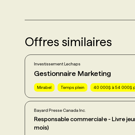
Offres similaires
Investissement Lechaps
Gestionnaire Marketing
Mirabel
Temps plein
40 000$ à 54 000$ p
Bayard Presse Canada Inc.
Responsable commercial·e - Livre je
mois)