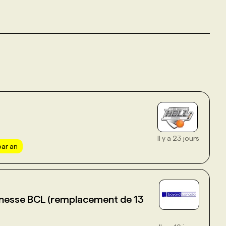
Il y a 23 jours
ar an
unesse BCL (remplacement de 13