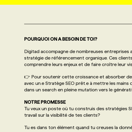
NOS TARIFS
ANNONCEZ AVEC NOUS
PROGRAMMES DE SUBVENTIONS
POURQUOI ON A BESOIN DE TOI?
FAQ
Digitad accompagne de nombreuses entreprises au
stratégie de référencement organique. Ces client
ANNONCEZ AVEC NOUS
comprendre leurs enjeux et de faire croître leur vi
👉 Pour soutenir cette croissance et absorber d
avec un.e Stratège SEO prêt.e à mettre les mains da
dans un search en pleine mutation vers le génératif
NOTRE PROMESSE
Tu veux un poste où tu construis des stratégies 
travail sur la visibilité de tes clients?
Tu es dans ton élément quand tu creuses la donné