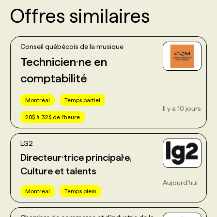
Offres similaires
Conseil québécois de la musique
Technicien·ne en
comptabilité
Montréal
Temps partiel
Il y a 10 jours
28$ à 32$ de l'heure
LG2
Directeur·trice principal·e,
Culture et talents
Aujourd'hui
Montreal
Temps plein