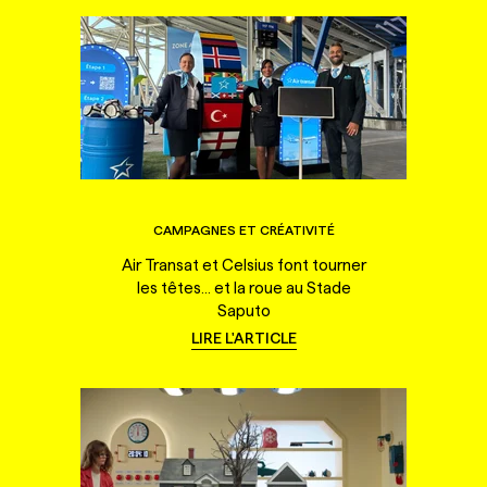
CAMPAGNES ET CRÉATIVITÉ
Air Transat et Celsius font tourner
les têtes... et la roue au Stade
Saputo
LIRE L'ARTICLE