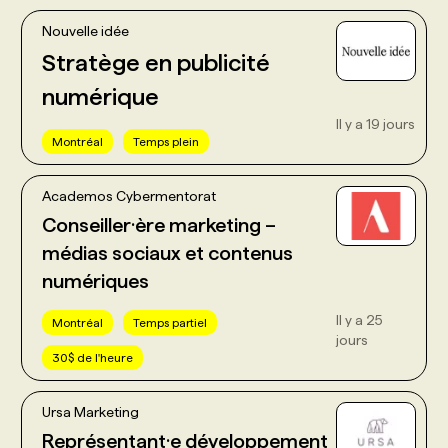
Nouvelle idée
Stratège en publicité
numérique
Il y a 19 jours
Montréal
Temps plein
Academos Cybermentorat
Conseiller·ère marketing –
médias sociaux et contenus
numériques
Il y a 25
Montréal
Temps partiel
jours
30$ de l'heure
Ursa Marketing
Représentant·e développement