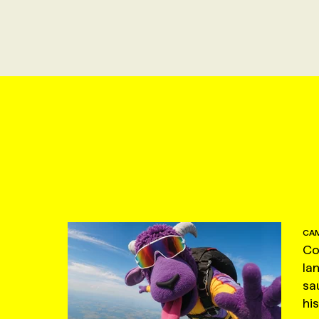
CAM
Co
la
sa
hi