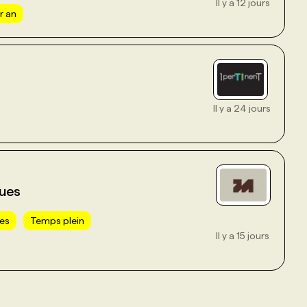
Il y a 12 jours
r an
Il y a 24 jours
ues
nes
Temps plein
Il y a 15 jours