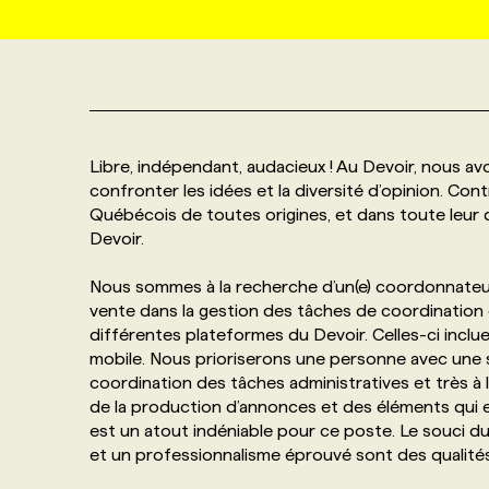
NOS TARIFS
ANNONCEZ AVEC NOUS
PROGRAMMES DE SUBVENTIONS
FAQ
Libre, indépendant, audacieux ! Au Devoir, nous av
confronter les idées et la diversité d’opinion. C
Québécois de toutes origines, et dans toute leur di
ANNONCEZ AVEC NOUS
Devoir.
Nous sommes à la recherche d’un(e) coordonnateur(t
vente dans la gestion des tâches de coordination e
différentes plateformes du Devoir. Celles-ci incluent
mobile. Nous prioriserons une personne avec une sol
coordination des tâches administratives et très à 
de la production d’annonces et des éléments qui 
est un atout indéniable pour ce poste. Le souci du d
et un professionnalisme éprouvé sont des qualité