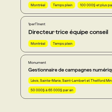
Montréal
Temps plein
100 000$ et plus pa
1perTInent
Directeur·trice équipe conseil
Montréal
Temps plein
Monument
Gestionnaire de campagnes numériq
Lévis, Sainte-Marie, Saint-Lambert et Thetford Mi
50 000$ à 65 000$ par an