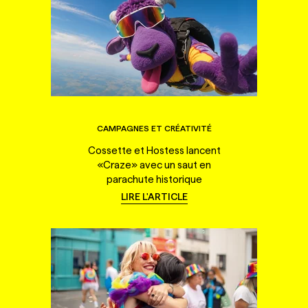
CAMPAGNES ET CRÉATIVITÉ
Cossette et Hostess lancent
«Craze» avec un saut en
parachute historique
LIRE L'ARTICLE