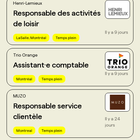
Henri-Lemieux
Responsable des activités
de loisir
Il y a 9 jours
LaSalle, Montréal
Temps plein
Trio Orange
Assistant·e comptable
Il y a 9 jours
Montréal
Temps plein
MUZO
Responsable service
clientèle
Il y a 24
jours
Montreal
Temps plein