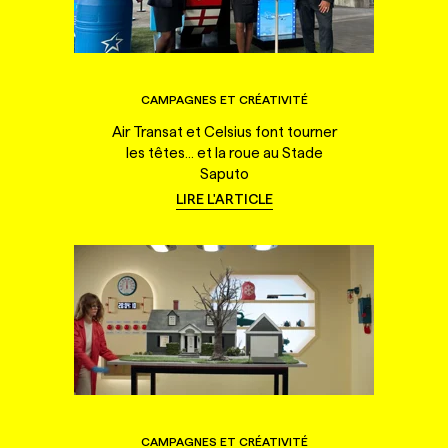
CAMPAGNES ET CRÉATIVITÉ
Air Transat et Celsius font tourner
les têtes... et la roue au Stade
Saputo
LIRE L'ARTICLE
CAMPAGNES ET CRÉATIVITÉ