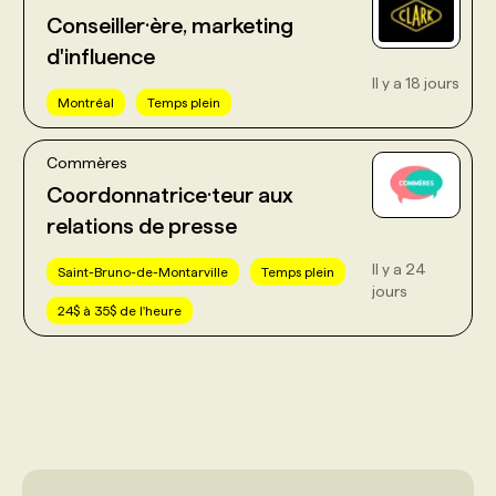
Conseiller·ère, marketing
d'influence
Il y a 18 jours
Montréal
Temps plein
Commères
Coordonnatrice·teur aux
relations de presse
Il y a 24
Saint-Bruno-de-Montarville
Temps plein
jours
24$ à 35$ de l'heure