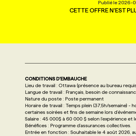
Publié le
2026-0
NOS TARIFS
ANNONCEZ AVEC NOUS
CETTE OFFRE N'EST PL
PROGRAMMES DE SUBVENTIONS
FAQ
ANNONCEZ AVEC NOUS
CONDITIONS D'EMBAUCHE
Lieu de travail : Ottawa (présence au bureau requi
Langue de travail : Français, besoin de connaissanc
Nature du poste : Poste permanent
Horaire de travail : Temps plein (37,5h/semaine) - h
certaines soirées et fins de semaine lors d’événem
Salaire : 45 000$ à 60 000 $ selon l’expérience et l
Bénéfices : Programme d’assurances collectives.
Entrée en fonction : Souhaitable le 4 août 2026, au