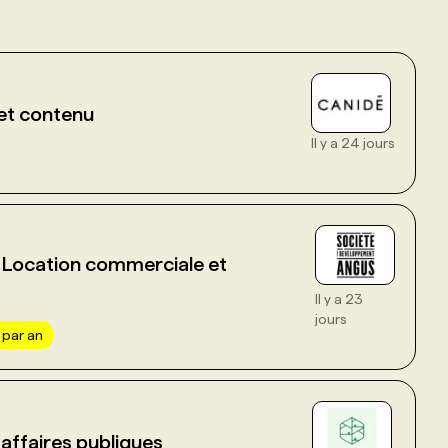
et contenu
Il y a 24 jours
- Location commerciale et
Il y a 23
jours
 par an
affaires publiques