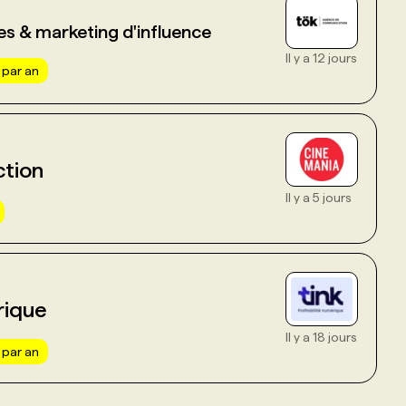
es & marketing d'influence
Il y a 12 jours
 par an
ction
Il y a 5 jours
rique
Il y a 18 jours
 par an