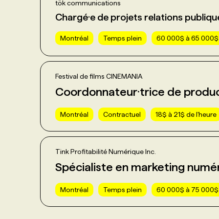
tök communications
Chargé·e de projets relations publiqu
Montréal
Temps plein
60 000$ à 65 000$
Festival de films CINEMANIA
Coordonnateur·trice de produ
Montréal
Contractuel
18$ à 21$ de l'heure
Tink Profitabilité Numérique Inc.
Spécialiste en marketing numé
Montréal
Temps plein
60 000$ à 75 000$