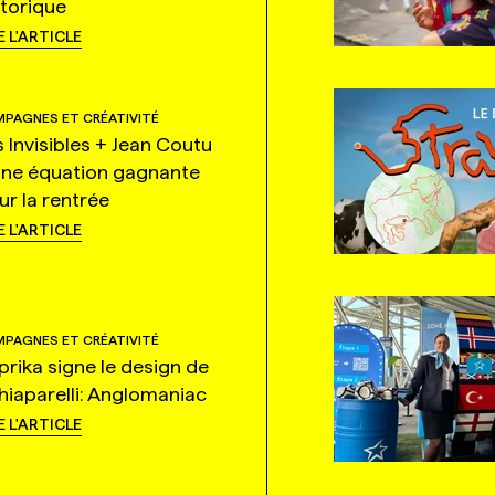
storique
E L'ARTICLE
PAGNES ET CRÉATIVITÉ
s Invisibles + Jean Coutu
une équation gagnante
ur la rentrée
E L'ARTICLE
PAGNES ET CRÉATIVITÉ
prika signe le design de
hiaparelli: Anglomaniac
E L'ARTICLE