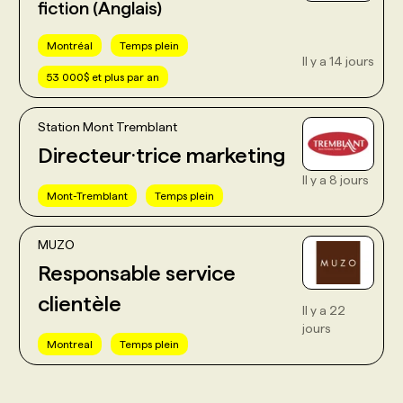
fiction (Anglais)
Montréal
Temps plein
Il y a 14 jours
53 000$ et plus par an
Station Mont Tremblant
Directeur·trice marketing
Il y a 8 jours
Mont-Tremblant
Temps plein
MUZO
Responsable service
clientèle
Il y a 22
jours
Montreal
Temps plein