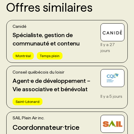
Offres similaires
Canidé
Spécialiste, gestion de
communauté et contenu
Il y a 27
jours
Montréal
Temps plein
Conseil québécois du loisir
Agent·e de développement –
Vie associative et bénévolat
Il y a 5 jours
Saint-Léonard
SAIL Plein Air inc.
Coordonnateur·trice