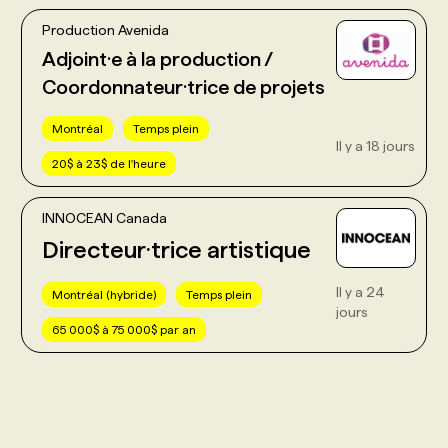
Production Avenida
Adjoint·e à la production /
Coordonnateur·trice de projets
Montréal
Temps plein
Il y a 18 jours
20$ à 23$ de l'heure
INNOCEAN Canada
Directeur·trice artistique
Il y a 24
Montréal (hybride)
Temps plein
jours
65 000$ à 75 000$ par an