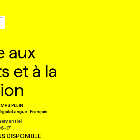
e aux
 et à la
ion
EMPS PLEIN
égiale
Langue :
Français
nementiel
6-17
US DISPONIBLE