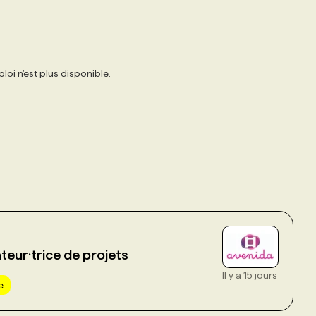
loi n'est plus disponible.
teur·trice de projets
Il y a 15 jours
e