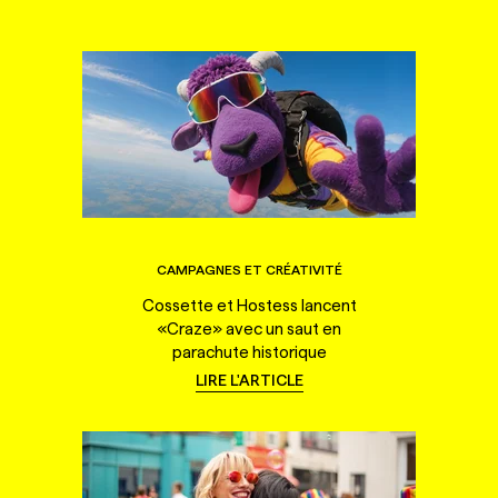
CAMPAGNES ET CRÉATIVITÉ
Cossette et Hostess lancent
«Craze» avec un saut en
parachute historique
LIRE L'ARTICLE