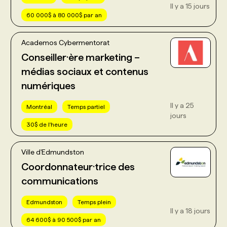
Il y a 15 jours
60 000$ à 80 000$ par an
Academos Cybermentorat
Conseiller·ère marketing –
médias sociaux et contenus
numériques
Il y a 25
Montréal
Temps partiel
jours
30$ de l'heure
Ville d'Edmundston
Coordonnateur·trice des
communications
Edmundston
Temps plein
Il y a 18 jours
64 600$ à 90 500$ par an