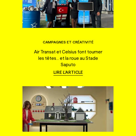
CAMPAGNES ET CRÉATIVITÉ
Air Transat et Celsius font tourner
les têtes... et la roue au Stade
Saputo
LIRE L'ARTICLE