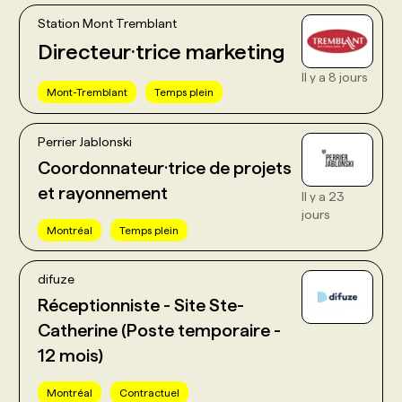
Station Mont Tremblant
Directeur·trice marketing
Il y a 8 jours
Mont-Tremblant
Temps plein
Perrier Jablonski
Coordonnateur·trice de projets
et rayonnement
Il y a 23
jours
Montréal
Temps plein
difuze
Réceptionniste - Site Ste-
Catherine (Poste temporaire -
12 mois)
Montréal
Contractuel