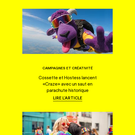
CAMPAGNES ET CRÉATIVITÉ
Cossette et Hostess lancent
«Craze» avec un saut en
parachute historique
LIRE L'ARTICLE