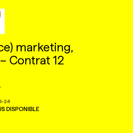
ce) marketing,
– Contrat 12
L
8-24
US DISPONIBLE