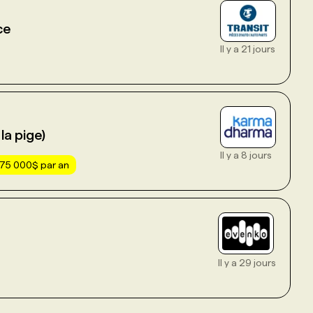
ce
Il y a 21 jours
la pige)
Il y a 8 jours
 75 000$ par an
Il y a 29 jours