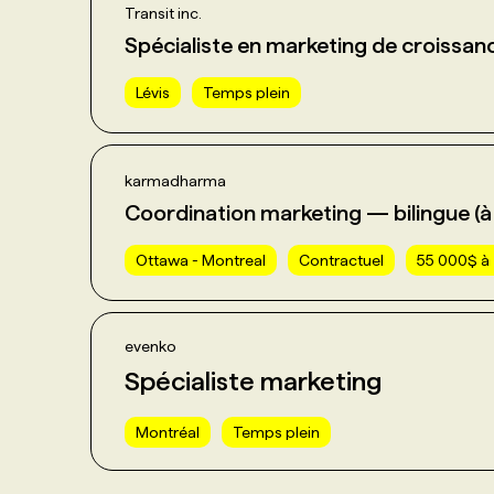
Transit inc.
Spécialiste en marketing de croissan
Lévis
Temps plein
karmadharma
Coordination marketing — bilingue (à 
Ottawa - Montreal
Contractuel
55 000$ à
evenko
Spécialiste marketing
Montréal
Temps plein