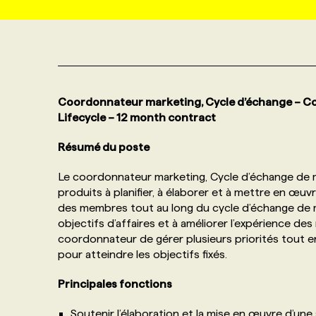
NOS TARIFS
ANNONCEZ AVEC NOUS
PROGRAMMES DE SUBVENTIONS
Coordonnateur marketing, Cycle d’échange – Co
FAQ
Lifecycle – 12 month contract
Résumé du poste
ANNONCEZ AVEC NOUS
Le coordonnateur marketing, Cycle d’échange de mil
produits à planifier, à élaborer et à mettre en œu
des membres tout au long du cycle d’échange de mil
objectifs d’affaires et à améliorer l’expérience d
coordonnateur de gérer plusieurs priorités tout e
pour atteindre les objectifs fixés.
Principales fonctions
Soutenir l’élaboration et la mise en œuvre d’une