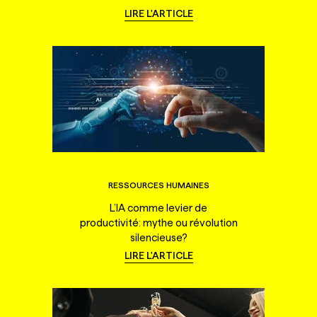
LIRE L'ARTICLE
RESSOURCES HUMAINES
L’IA comme levier de
productivité: mythe ou révolution
silencieuse?
LIRE L'ARTICLE