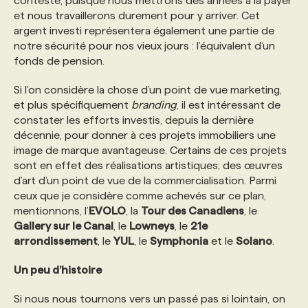
conteste, puisque nous mettrons des années à la payer
et nous travaillerons durement pour y arriver. Cet
argent investi représentera également une partie de
PROGRAMMES DE SUBVENTIONS
notre sécurité pour nos vieux jours : l’équivalent d’un
fonds de pension.
FAQ
Si l'on considère la chose d’un point de vue marketing,
et plus spécifiquement
branding
, il est intéressant de
ANNONCEZ AVEC NOUS
constater les efforts investis, depuis la dernière
décennie, pour donner à ces projets immobiliers une
image de marque avantageuse. Certains de ces projets
sont en effet des réalisations artistiques; des œuvres
d’art d’un point de vue de la commercialisation. Parmi
ceux que je considère comme achevés sur ce plan,
mentionnons, l’
EVOLO
, la
Tour des Canadiens
, le
Gallery sur le Canal
, le
Lowneys
, le
21e
arrondissement
, le
YUL
, le
Symphonia
et le
Solano
.
Un peu d’histoire
Si nous nous tournons vers un passé pas si lointain, on