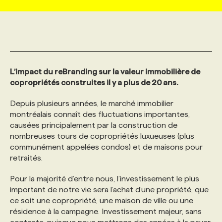
MARKETING ET COMMUNICATION
NOUVEAUX MANDATS
AFFICHEZ UN POSTE / TARIFS
CANDIDAT
BULLETIN RECRUTEMENT
NOS CONFÉRENCES
FORMATIONS
WEB & MÉDIAS SOCIAUX
VOIR LES OFFRES
AFFAIRES DE L'INDUSTRIE
CONSULTER LA CVTHÈQUE
INFOLETTRE PUBLICITÉ
FAQ
NOS FORMATIONS EN LIGNE
CHASSE DE TÊTE
L’impact du reBranding sur la valeur immobilière de
copropriétés construites il y a plus de 20 ans.
MARKETING DURABLE
PROFIL CANDIDAT
INITIATIVES NUMÉRIQUES
PROFIL ENTREPRISE
ANNONCEZ AVEC NOUS
ANNONCEZ AVEC NOUS
NOS PARCOURS DE FORMATIONS
SERVICE DE CHASSE DE TÊTE
Depuis plusieurs années, le marché immobilier
montréalais connaît des fluctuations importantes,
GEO/SEO
PRIX ET DISTINCTIONS
FAQ
FORMATIONS PERSONNALISÉES
NOS TARIFS
causées principalement par la construction de
nombreuses tours de copropriétés luxueuses (plus
communément appelées condos) et de maisons pour
ÉVÉNEMENTIEL
TENDANCES
ANNONCEZ AVEC NOUS
NOS FORMATEUR‧RICES
NOS EXPERTISES
retraités.
Pour la majorité d’entre nous, l’investissement le plus
NOS AUTEUR‧RICES
POURQUOI CHOISIR NOS FORMATIONS
FAQ
important de notre vie sera l’achat d’une propriété, que
ce soit une copropriété, une maison de ville ou une
résidence à la campagne. Investissement majeur, sans
NOS TARIFS
ANNONCEZ AVEC NOUS