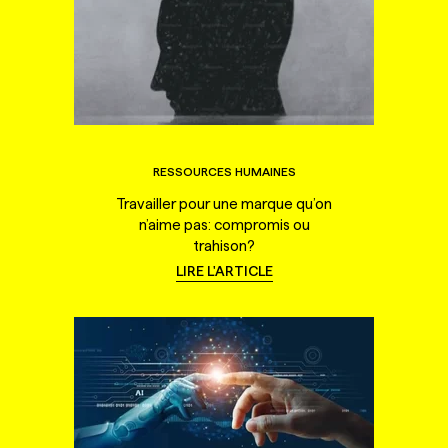
RESSOURCES HUMAINES
Travailler pour une marque qu’on
n’aime pas: compromis ou
trahison?
LIRE L'ARTICLE