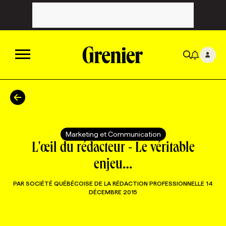
ACTUALITÉS
CATÉGORIES
MAGAZINE
Marketing et Communication
L'œil du rédacteur - Le véritable
TOUTES LES CATÉGORIES
CHRONIQUES
FORFAITS ABONNEMENT
INFOLETTRES
enjeu…
PAR
SOCIÉTÉ QUÉBÉCOISE DE LA RÉDACTION PROFESSIONNELLE
14
TOUTES LES CHRONIQUES
CAMPAGNES ET CRÉATIVITÉ
VOIR TOUTES LES PARUTIONS
INFOLETTRE EN BREF
EMPLOIS
DÉCEMBRE 2015
NOUVEAU!
RESSOURCES HUMAINES
NOMINATIONS
ANNONCEZ AVEC NOUS
BULLETIN FORMATION
EMPLOYEUR
CONFÉRENCES