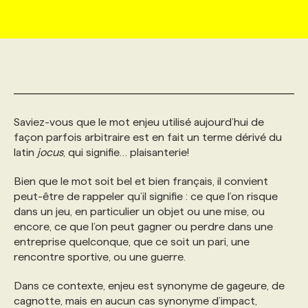
MARKETING ET COMMUNICATION
NOUVEAUX MANDATS
AFFICHEZ UN POSTE / TARIFS
CANDIDAT
BULLETIN RECRUTEMENT
NOS CONFÉRENCES
FORMATIONS
WEB & MÉDIAS SOCIAUX
VOIR LES OFFRES
AFFAIRES DE L'INDUSTRIE
CONSULTER LA CVTHÈQUE
INFOLETTRE PUBLICITÉ
FAQ
NOS FORMATIONS EN LIGNE
CHASSE DE TÊTE
Saviez-vous que le mot enjeu utilisé aujourd’hui de
MARKETING DURABLE
PROFIL CANDIDAT
INITIATIVES NUMÉRIQUES
PROFIL ENTREPRISE
ANNONCEZ AVEC NOUS
ANNONCEZ AVEC NOUS
NOS PARCOURS DE FORMATIONS
SERVICE DE CHASSE DE TÊTE
façon parfois arbitraire est en fait un terme dérivé du
latin
jocus
, qui signifie… plaisanterie!
GEO/SEO
PRIX ET DISTINCTIONS
FAQ
FORMATIONS PERSONNALISÉES
NOS TARIFS
Bien que le mot soit bel et bien français, il convient
peut-être de rappeler qu’il signifie : ce que l’on risque
ÉVÉNEMENTIEL
TENDANCES
ANNONCEZ AVEC NOUS
NOS FORMATEUR‧RICES
NOS EXPERTISES
dans un jeu, en particulier un objet ou une mise, ou
encore, ce que l’on peut gagner ou perdre dans une
entreprise quelconque, que ce soit un pari, une
NOS AUTEUR‧RICES
POURQUOI CHOISIR NOS FORMATIONS
FAQ
rencontre sportive, ou une guerre.
Dans ce contexte, enjeu est synonyme de gageure, de
NOS TARIFS
ANNONCEZ AVEC NOUS
cagnotte, mais en aucun cas synonyme d’impact,