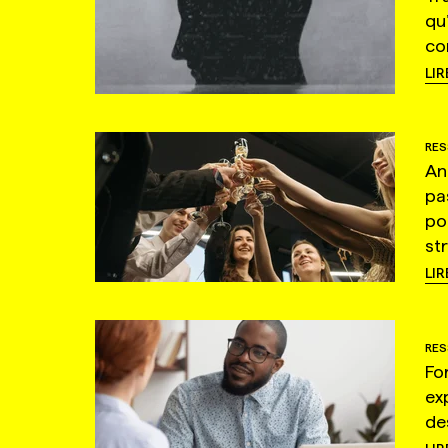
qu
co
LIR
RES
An
pa
po
st
LIR
RES
Fo
ex
de