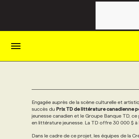
ACTUALITÉS
CATÉGORIES
MAGAZINE
Engagée auprès de la scène culturelle et artist
succès du
Prix TD de littérature canadienne p
TOUTES LES CATÉGORIES
CHRONIQUES
FORFAITS ABONNEMENT
INFOLETTRES
jeunesse canadien et le Groupe Banque TD, ce pr
en littérature jeunesse. La TD offre 30 000 $ à l
TOUTES LES CHRONIQUES
CAMPAGNES ET CRÉATIVITÉ
VOIR TOUTES LES PARUTIONS
INFOLETTRE EN BREF
EMPLOIS
Dans le cadre de ce projet, les équipes de la 