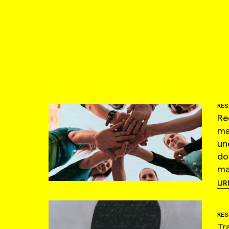
RES
Re
ma
un
do
ma
LIR
RES
Tr