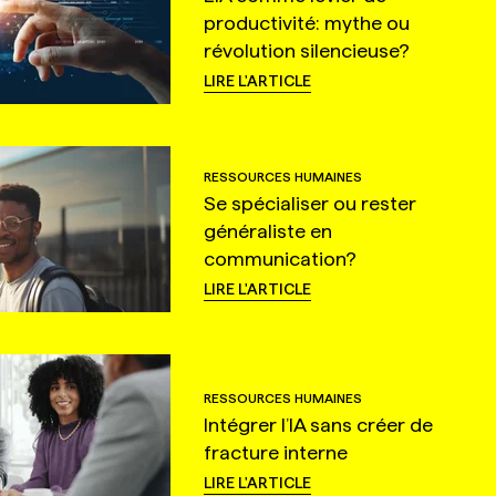
productivité: mythe ou
révolution silencieuse?
LIRE L'ARTICLE
RESSOURCES HUMAINES
Se spécialiser ou rester
généraliste en
communication?
LIRE L'ARTICLE
RESSOURCES HUMAINES
Intégrer l’IA sans créer de
fracture interne
LIRE L'ARTICLE