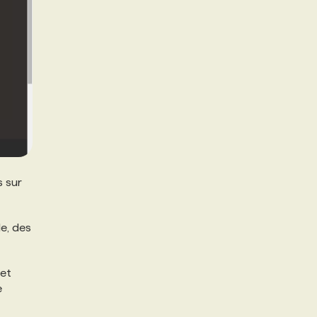
s sur
le, des
 et
e