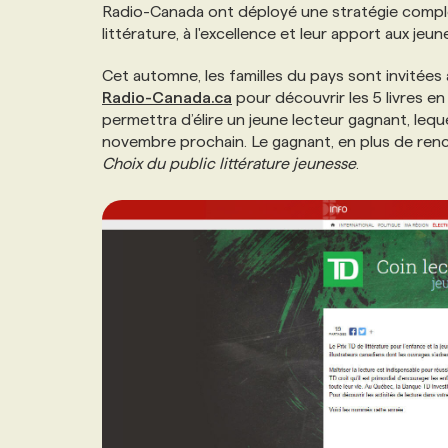
Radio-Canada ont déployé une stratégie complèt
NOUVEAU!
RESSOURCES HUMAINES
NOMINATIONS
ANNONCEZ AVEC NOUS
BULLETIN FORMATION
EMPLOYEUR
CONFÉRENCES
littérature, à l'excellence et leur apport aux jeun
Cet automne, les familles du pays sont invitées à
MARKETING ET COMMUNICATION
NOUVEAUX MANDATS
AFFICHEZ UN POSTE / TARIFS
CANDIDAT
BULLETIN RECRUTEMENT
NOS CONFÉRENCES
FORMATIONS
Radio-Canada.ca
pour découvrir les 5 livres e
permettra d’élire un jeune lecteur gagnant, leque
novembre prochain. Le gagnant, en plus de rencon
WEB & MÉDIAS SOCIAUX
VOIR LES OFFRES
AFFAIRES DE L'INDUSTRIE
CONSULTER LA CVTHÈQUE
INFOLETTRE PUBLICITÉ
FAQ
NOS FORMATIONS EN LIGNE
CHASSE DE TÊTE
Choix du public littérature jeunesse
.
MARKETING DURABLE
PROFIL CANDIDAT
INITIATIVES NUMÉRIQUES
PROFIL ENTREPRISE
ANNONCEZ AVEC NOUS
ANNONCEZ AVEC NOUS
NOS PARCOURS DE FORMATIONS
SERVICE DE CHASSE DE TÊTE
GEO/SEO
PRIX ET DISTINCTIONS
FAQ
FORMATIONS PERSONNALISÉES
NOS TARIFS
ÉVÉNEMENTIEL
TENDANCES
ANNONCEZ AVEC NOUS
NOS FORMATEUR‧RICES
NOS EXPERTISES
NOS AUTEUR‧RICES
POURQUOI CHOISIR NOS FORMATIONS
FAQ