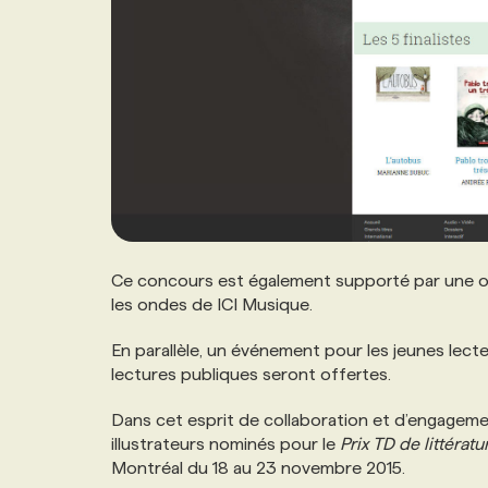
NOS TARIFS
ANNONCEZ AVEC NOUS
PROGRAMMES DE SUBVENTIONS
FAQ
ANNONCEZ AVEC NOUS
Ce concours est également supporté par une of
les ondes de ICI Musique.
En parallèle, un événement pour les jeunes lect
lectures publiques seront offertes.
Dans cet esprit de collaboration et d’engagemen
illustrateurs nominés pour le
Prix TD de littérat
Montréal du 18 au 23 novembre 2015.