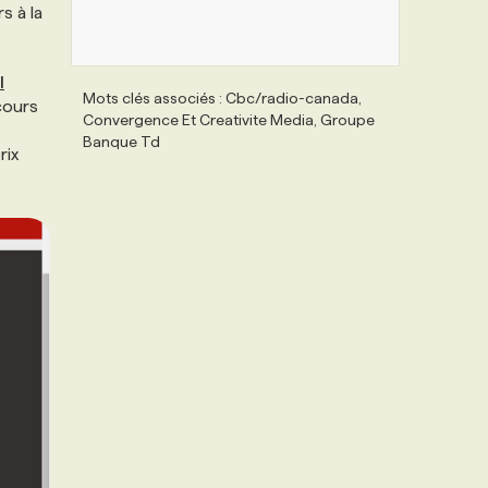
s à la
I
Mots clés associés : Cbc/radio-canada,
cours
Convergence Et Creativite Media, Groupe
Banque Td
rix