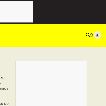
 au
e
anada
es de