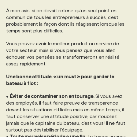
À mon avis, si on devait retenir qu’un seul point en
PROGRAMMES DE SUBVENTIONS
commun de tous les entrepreneurs à succès, c’est
probablement la façon dont ils réagissent lorsque les
temps sont plus difficiles.
FAQ
Vous pouvez avoir le meilleur produit ou service de
votre secteur, mais si vous pensez que vous allez
ANNONCEZ AVEC NOUS
échouer, vos pensées se transformeront en réalité
assez rapidement.
Une bonne attitude, « un must » pour garder le
bateau à flot :
•
Éviter de contaminer son entourage.
Si vous avez
des employés, il faut faire preuve de transparence
devant les situations difficiles mais en même temps, il
faut conserver une attitude positive, car n’oubliez
jamais que le capitaine du bateau, c’est vous! Il ne faut
surtout pas déstabiliser l’équipage.
•
Toute mauvaise période a une fin.
Le temps arrange