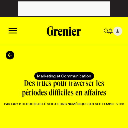
ACTUALITÉS
CATÉGORIES
MAGAZINE
Marketing et Communication
Des trucs pour traverser les
TOUTES LES CATÉGORIES
CHRONIQUES
FORFAITS ABONNEMENT
INFOLETTRES
périodes difficiles en affaires
PAR
GUY BOLDUC (BOLLÉ SOLUTIONS NUMÉRIQUES)
8 SEPTEMBRE 2015
TOUTES LES CHRONIQUES
CAMPAGNES ET CRÉATIVITÉ
VOIR TOUTES LES PARUTIONS
INFOLETTRE EN BREF
EMPLOIS
NOUVEAU!
RESSOURCES HUMAINES
NOMINATIONS
ANNONCEZ AVEC NOUS
BULLETIN FORMATION
EMPLOYEUR
CONFÉRENCES