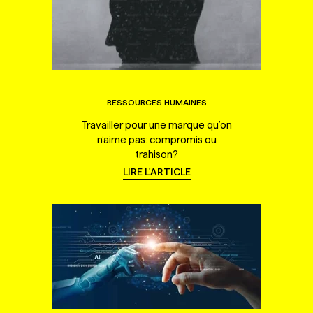
RESSOURCES HUMAINES
Travailler pour une marque qu’on
n’aime pas: compromis ou
trahison?
LIRE L'ARTICLE