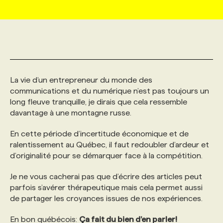
MARKETING ET COMMUNICATION
NOUVEAUX MANDATS
AFFICHEZ UN POSTE / TARIFS
CANDIDAT
BULLETIN RECRUTEMENT
NOS CONFÉRENCES
FORMATIONS
WEB & MÉDIAS SOCIAUX
VOIR LES OFFRES
AFFAIRES DE L'INDUSTRIE
CONSULTER LA CVTHÈQUE
INFOLETTRE PUBLICITÉ
FAQ
NOS FORMATIONS EN LIGNE
CHASSE DE TÊTE
La vie d’un entrepreneur du monde des
MARKETING DURABLE
PROFIL CANDIDAT
INITIATIVES NUMÉRIQUES
PROFIL ENTREPRISE
ANNONCEZ AVEC NOUS
ANNONCEZ AVEC NOUS
NOS PARCOURS DE FORMATIONS
SERVICE DE CHASSE DE TÊTE
communications et du numérique n’est pas toujours un
long fleuve tranquille, je dirais que cela ressemble
davantage à une montagne russe.
GEO/SEO
PRIX ET DISTINCTIONS
FAQ
FORMATIONS PERSONNALISÉES
NOS TARIFS
En cette période d’incertitude économique et de
ralentissement au Québec, il faut redoubler d’ardeur et
ÉVÉNEMENTIEL
TENDANCES
ANNONCEZ AVEC NOUS
NOS FORMATEUR‧RICES
NOS EXPERTISES
d’originalité pour se démarquer face à la compétition.
Je ne vous cacherai pas que d’écrire des articles peut
NOS AUTEUR‧RICES
POURQUOI CHOISIR NOS FORMATIONS
FAQ
parfois s’avérer thérapeutique mais cela permet aussi
de partager les croyances issues de nos expériences.
NOS TARIFS
ANNONCEZ AVEC NOUS
En bon québécois:
Ça fait du bien d’en parler!