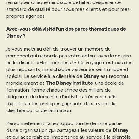
remarquer chaque minuscule détail et d’espérer ce
standard de qualité pour tous mes clients et pour mes
PROGRAMMES DE SUBVENTIONS
propres agences.
Avez-vous déjà visité l’un des parcs thématiques de
FAQ
Disney ?
Je vous mets au défi de trouver un membre du
ANNONCEZ AVEC NOUS
personnel qui n’aborde pas votre enfant avec le sourire
en lui disant : «Hello princess !». Ce voyage n’est pas des
plus reposants, mais chaque visiteur se sent unique et
spécial. Le service à la clientèle de
Disney
est reconnu
mondialement et
The Disney Institute
, une école de
formation, forme chaque année des milliers de
dirigeants de domaines d’activités très variés afin
d’appliquer les principes gagnants du service à la
clientèle du roi de l’animation.
Personnellement, j’ai eu l’opportunité de faire partie
d’une organisation qui partageait les valeurs de
Disney
et qui accordait de l’importance au service à la clientèle