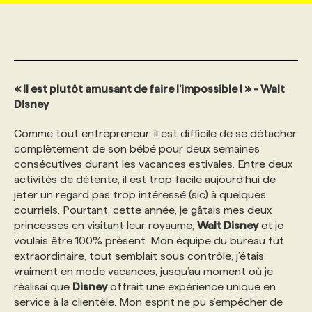
MARKETING ET COMMUNICATION
NOUVEAUX MANDATS
AFFICHEZ UN POSTE / TARIFS
CANDIDAT
BULLETIN RECRUTEMENT
NOS CONFÉRENCES
FORMATIONS
WEB & MÉDIAS SOCIAUX
VOIR LES OFFRES
AFFAIRES DE L'INDUSTRIE
CONSULTER LA CVTHÈQUE
INFOLETTRE PUBLICITÉ
FAQ
NOS FORMATIONS EN LIGNE
CHASSE DE TÊTE
« Il est plutôt amusant de faire l’impossible ! » - Walt
Disney
MARKETING DURABLE
PROFIL CANDIDAT
INITIATIVES NUMÉRIQUES
PROFIL ENTREPRISE
ANNONCEZ AVEC NOUS
ANNONCEZ AVEC NOUS
NOS PARCOURS DE FORMATIONS
SERVICE DE CHASSE DE TÊTE
Comme tout entrepreneur, il est difficile de se détacher
complètement de son bébé pour deux semaines
consécutives durant les vacances estivales. Entre deux
GEO/SEO
PRIX ET DISTINCTIONS
FAQ
FORMATIONS PERSONNALISÉES
NOS TARIFS
activités de détente, il est trop facile aujourd’hui de
jeter un regard pas trop intéressé (sic) à quelques
courriels. Pourtant, cette année, je gâtais mes deux
ÉVÉNEMENTIEL
TENDANCES
ANNONCEZ AVEC NOUS
NOS FORMATEUR‧RICES
NOS EXPERTISES
princesses en visitant leur royaume,
Walt Disney
et je
voulais être 100% présent. Mon équipe du bureau fut
extraordinaire, tout semblait sous contrôle, j’étais
NOS AUTEUR‧RICES
POURQUOI CHOISIR NOS FORMATIONS
FAQ
vraiment en mode vacances, jusqu’au moment où je
réalisai que
Disney
offrait une expérience unique en
NOS TARIFS
ANNONCEZ AVEC NOUS
service à la clientèle. Mon esprit ne pu s’empêcher de