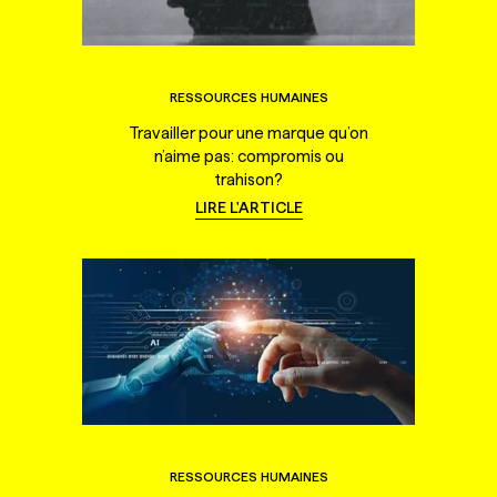
RESSOURCES HUMAINES
Travailler pour une marque qu’on
n’aime pas: compromis ou
trahison?
LIRE L'ARTICLE
RESSOURCES HUMAINES