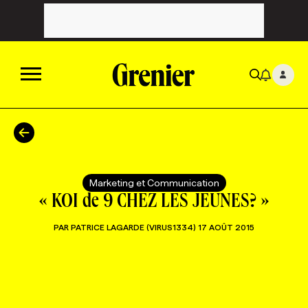
ACTUALITÉS
CATÉGORIES
MAGAZINE
Marketing et Communication
« KOI de 9 CHEZ LES JEUNES? »
TOUTES LES CATÉGORIES
CHRONIQUES
FORFAITS ABONNEMENT
INFOLETTRES
PAR
PATRICE LAGARDE (VIRUS1334)
17 AOÛT 2015
TOUTES LES CHRONIQUES
CAMPAGNES ET CRÉATIVITÉ
VOIR TOUTES LES PARUTIONS
INFOLETTRE EN BREF
EMPLOIS
NOUVEAU!
RESSOURCES HUMAINES
NOMINATIONS
ANNONCEZ AVEC NOUS
BULLETIN FORMATION
EMPLOYEUR
CONFÉRENCES