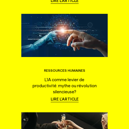
LIRE L'ARTICLE
RESSOURCES HUMAINES
L’IA comme levier de
productivité: mythe ou révolution
silencieuse?
LIRE L'ARTICLE