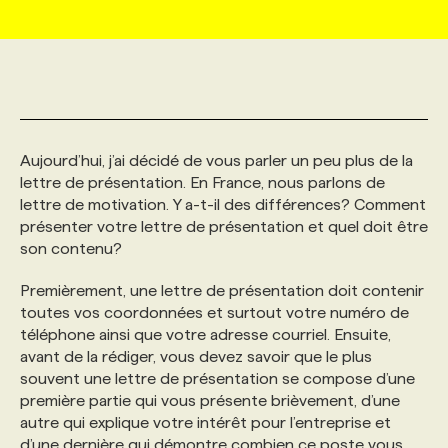
MARKETING ET COMMUNICATION
NOUVEAUX MANDATS
AFFICHEZ UN POSTE / TARIFS
CANDIDAT
BULLETIN RECRUTEMENT
NOS CONFÉRENCES
FORMATIONS
WEB & MÉDIAS SOCIAUX
VOIR LES OFFRES
AFFAIRES DE L'INDUSTRIE
CONSULTER LA CVTHÈQUE
INFOLETTRE PUBLICITÉ
FAQ
NOS FORMATIONS EN LIGNE
CHASSE DE TÊTE
Aujourd’hui, j’ai décidé de vous parler un peu plus de la
MARKETING DURABLE
PROFIL CANDIDAT
INITIATIVES NUMÉRIQUES
PROFIL ENTREPRISE
ANNONCEZ AVEC NOUS
ANNONCEZ AVEC NOUS
NOS PARCOURS DE FORMATIONS
SERVICE DE CHASSE DE TÊTE
lettre de présentation. En France, nous parlons de
lettre de motivation. Y a-t-il des différences? Comment
présenter votre lettre de présentation et quel doit être
GEO/SEO
PRIX ET DISTINCTIONS
FAQ
FORMATIONS PERSONNALISÉES
NOS TARIFS
son contenu?
Premièrement, une lettre de présentation doit contenir
ÉVÉNEMENTIEL
TENDANCES
ANNONCEZ AVEC NOUS
NOS FORMATEUR‧RICES
NOS EXPERTISES
toutes vos coordonnées et surtout votre numéro de
téléphone ainsi que votre adresse courriel. Ensuite,
avant de la rédiger, vous devez savoir que le plus
NOS AUTEUR‧RICES
POURQUOI CHOISIR NOS FORMATIONS
FAQ
souvent une lettre de présentation se compose d’une
première partie qui vous présente brièvement, d’une
autre qui explique votre intérêt pour l’entreprise et
NOS TARIFS
ANNONCEZ AVEC NOUS
d’une dernière qui démontre combien ce poste vous