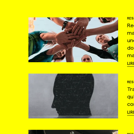
RES
Re
ma
un
do
ma
LIR
RES
Tr
qu
co
LIR