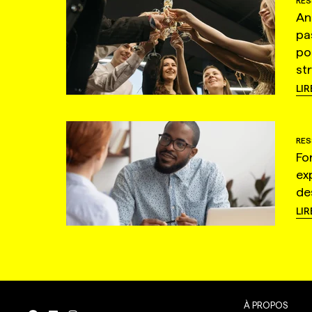
RES
An
pa
po
st
LIR
RES
Fo
ex
de
LIR
À PROPOS