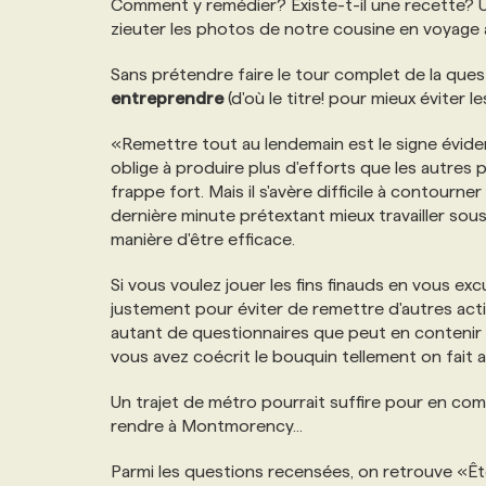
Comment y remédier? Existe-t-il une recette? Un
NOS TARIFS
ANNONCEZ AVEC NOUS
zieuter les photos de notre cousine en voyage à
Sans prétendre faire le tour complet de la ques
PROGRAMMES DE SUBVENTIONS
entreprendre
(d'où le titre! pour mieux éviter l
«Remettre tout au lendemain est le signe évide
FAQ
oblige à produire plus d'efforts que les autres p
frappe fort. Mais il s'avère difficile à contour
dernière minute prétextant mieux travailler sous
ANNONCEZ AVEC NOUS
manière d'être efficace.
Si vous voulez jouer les fins finauds en vous e
justement pour éviter de remettre d'autres activ
autant de questionnaires que peut en contenir
vous avez coécrit le bouquin tellement on fait 
Un trajet de métro pourrait suffire pour en com
rendre à Montmorency...
Parmi les questions recensées, on retrouve «Ête