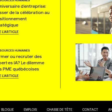
SOURCES HUMAINES
niversaire d’entreprise:
sser de la célébration au
sitionnement
ratégique
E L'ARTICLE
SOURCES HUMAINES
rmer ou recruter des
pert·es IA? Le dilemme
s PME québécoises
E L'ARTICLE
BLOGUE
EMPLOIS
CHASSE DE TÊTE
CONTACT
A