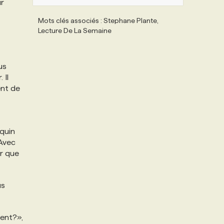
ur
Mots clés associés : Stephane Plante,
Lecture De La Semaine
us
 Il
ent de
uquin
 Avec
er que
us
sent?»,