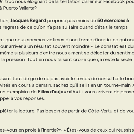
 truc nous éloignant de la tentation d'aller sur Facebook po
 Puerto Vallarta?
tion,
Jacques Regard
propose pas moins de
50 exercices à
es regrets de ce qu'on n'a pas su faire quand c'était le temps.
nt que nous sommes victimes d'une forme d'inertie, ce qui no
our arriver à un résultat souvent moindre.» Le constat est dur.
ner même si plusieurs d'entre nous aiment se délecter du sentim
 la pression. Tout en nous faisant croire que ça reste la seule
xcusant tout de go de ne pas avoir le temps de consulter le bo
ités en cours à demain, sachez qu'il se lit en un tourne-main.
 un exemplaire de
Filles d'aujourd'hui
, il vous arrivera de pens
appel à vos réponses.
pléter la lecture. Pas besoin de partir de Côte-Vertu et de vo
s-vous en proie à l'inertie?», «Êtes-vous de ceux qui réussis