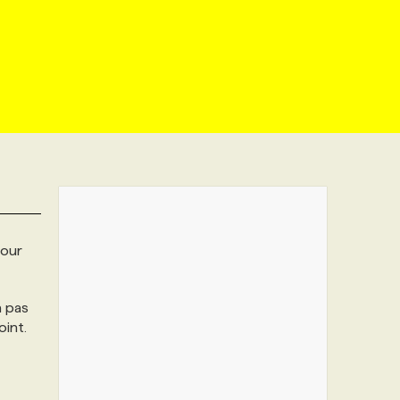
pour
a pas
int.