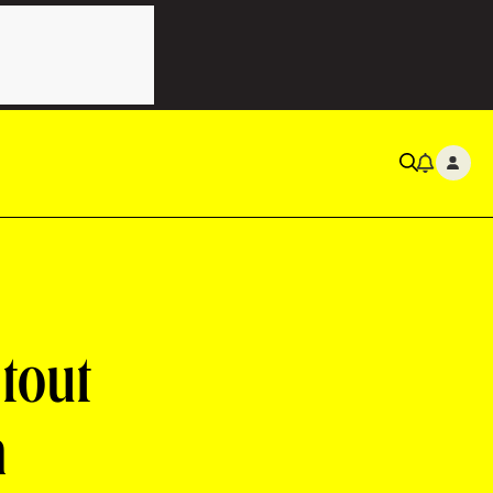
 tout
n