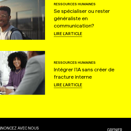
RESSOURCES HUMAINES
Se spécialiser ou rester
généraliste en
communication?
LIRE L'ARTICLE
RESSOURCES HUMAINES
Intégrer l’IA sans créer de
fracture interne
LIRE L'ARTICLE
NNONCEZ AVEC NOUS
GRENIER