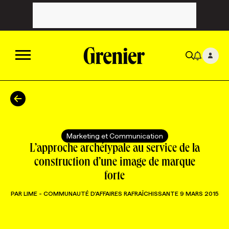
ACTUALITÉS
CATÉGORIES
MAGAZINE
Marketing et Communication
L’approche archétypale au service de la
TOUTES LES CATÉGORIES
CHRONIQUES
FORFAITS ABONNEMENT
INFOLETTRES
construction d’une image de marque
forte
TOUTES LES CHRONIQUES
CAMPAGNES ET CRÉATIVITÉ
VOIR TOUTES LES PARUTIONS
INFOLETTRE EN BREF
EMPLOIS
PAR
LIME - COMMUNAUTÉ D'AFFAIRES RAFRAÎCHISSANTE
9 MARS 2015
NOUVEAU!
RESSOURCES HUMAINES
NOMINATIONS
ANNONCEZ AVEC NOUS
BULLETIN FORMATION
EMPLOYEUR
CONFÉRENCES