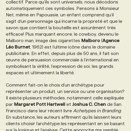
collectif. Parce qu’ils sont universels, nous décodons
automatiquement ces symboles. Pensons à Monsieur
Net, même en Papouasie, un enfant comprend qu’il
s’agit d’un personnage qui incarne la propreté et que le
savon que contient la bouteille est assurément très
efficace! Plus marquant encore, le cowboy, devenu le
Malboro man, image des cigarettes
Malboro
(
Agence
Léo Burnet
, 1962) est l’ultime icône dans le domaine
publicitaire. En effet, depuis plus de 50 ans, il fait son
œuvre de persuasion commerciale à l’international en
symbolisant la virilité, l’expression de soi, les grands
espaces et ultimement la liberté.
Comment fait-on le choix d’un archétype pour
représenter un produit, un service ou une organisation?
Il existe plusieurs méthodes, notamment celle expliquée
par
Margaret Pott Hartwell
et
Joshua C. Chen
de San
Francisco dans leur récent livre
Achetypes in Branding
.
En substance, les auteurs affirment qu’ils laissent leurs
clients choisir l’archétype les représentant en se basant
sur la logique et l’analyse. Cette approche me semble