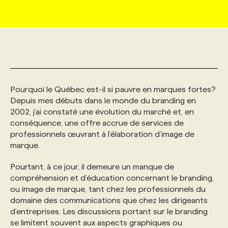
MARKETING ET COMMUNICATION
NOUVEAUX MANDATS
AFFICHEZ UN POSTE / TARIFS
CANDIDAT
BULLETIN RECRUTEMENT
NOS CONFÉRENCES
FORMATIONS
WEB & MÉDIAS SOCIAUX
VOIR LES OFFRES
AFFAIRES DE L'INDUSTRIE
CONSULTER LA CVTHÈQUE
INFOLETTRE PUBLICITÉ
FAQ
NOS FORMATIONS EN LIGNE
CHASSE DE TÊTE
Pourquoi le Québec est-il si pauvre en marques fortes?
MARKETING DURABLE
PROFIL CANDIDAT
INITIATIVES NUMÉRIQUES
PROFIL ENTREPRISE
ANNONCEZ AVEC NOUS
ANNONCEZ AVEC NOUS
NOS PARCOURS DE FORMATIONS
SERVICE DE CHASSE DE TÊTE
Depuis mes débuts dans le monde du branding en
2002, j’ai constaté une évolution du marché et, en
conséquence, une offre accrue de services de
GEO/SEO
PRIX ET DISTINCTIONS
FAQ
FORMATIONS PERSONNALISÉES
NOS TARIFS
professionnels œuvrant à l’élaboration d’image de
marque.
ÉVÉNEMENTIEL
TENDANCES
ANNONCEZ AVEC NOUS
NOS FORMATEUR‧RICES
NOS EXPERTISES
Pourtant, à ce jour, il demeure un manque de
compréhension et d’éducation concernant le branding,
NOS AUTEUR‧RICES
POURQUOI CHOISIR NOS FORMATIONS
FAQ
ou image de marque, tant chez les professionnels du
domaine des communications que chez les dirigeants
d’entreprises. Les discussions portant sur le branding
NOS TARIFS
ANNONCEZ AVEC NOUS
se limitent souvent aux aspects graphiques ou