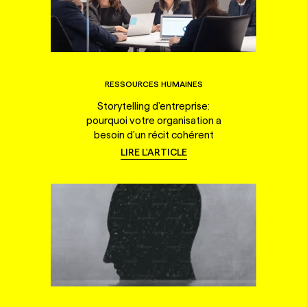
RESSOURCES HUMAINES
Storytelling d'entreprise:
pourquoi votre organisation a
besoin d'un récit cohérent
LIRE L'ARTICLE