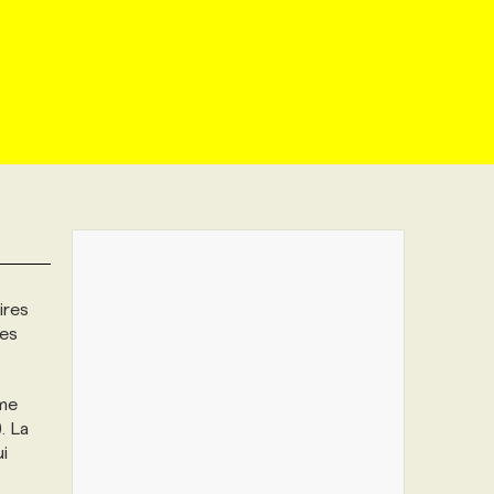
ires
les
ême
. La
i