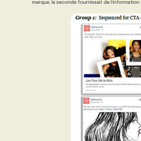
marque, la seconde fournissait de l’information su
NOS TARIFS
ANNONCEZ AVEC NOUS
PROGRAMMES DE SUBVENTIONS
FAQ
ANNONCEZ AVEC NOUS