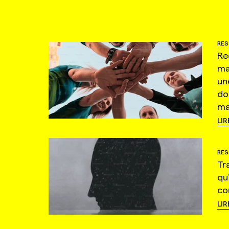
RES
Re
ma
un
do
ma
LIR
RES
Tr
qu
co
LIR