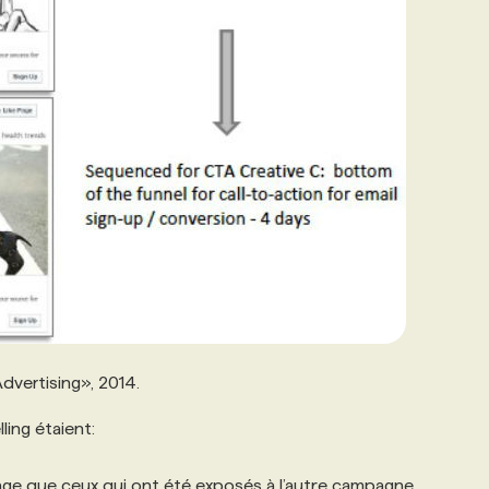
dvertising», 2014.
ling étaient:
page que ceux qui ont été exposés à l’autre campagne.