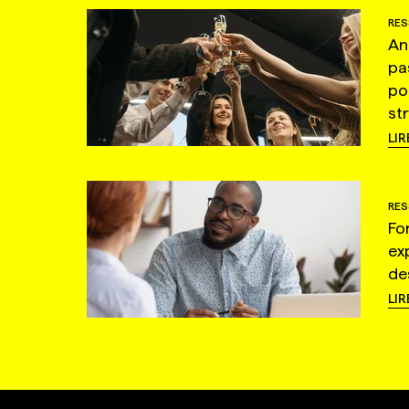
RES
An
pa
po
st
LIR
RES
Fo
ex
de
LIR