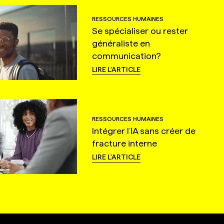
RESSOURCES HUMAINES
Se spécialiser ou rester
généraliste en
communication?
LIRE L'ARTICLE
RESSOURCES HUMAINES
Intégrer l’IA sans créer de
fracture interne
LIRE L'ARTICLE