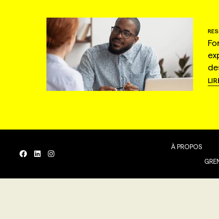
RES
Fo
ex
de
LIR
À PROPOS
GREN