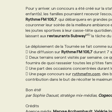
NOUVEAU!
RESSOURCES HUMAINES
NOMINATIONS
ANNONCEZ AVEC NOUS
BULLETIN FORMATION
EMPLOYEUR
CONFÉRENCES
Pour y arriver, un concours a été créé sur la stat
enfant(s), les familles pourraient recevoir l’esc
Rythme FM 105,7
, qui débarquera en grandes p
MARKETING ET COMMUNICATION
NOUVEAUX MANDATS
AFFICHEZ UN POSTE / TARIFS
CANDIDAT
BULLETIN RECRUTEMENT
NOS CONFÉRENCES
FORMATIONS
couronner leur soirée de la meilleure ambiance
les joutes sportives à leur casse-tête quotidien
MD
laissant aux
restaurants Subway
la tâche du
WEB & MÉDIAS SOCIAUX
VOIR LES OFFRES
AFFAIRES DE L'INDUSTRIE
CONSULTER LA CVTHÈQUE
INFOLETTRE PUBLICITÉ
FAQ
NOS FORMATIONS EN LIGNE
CHASSE DE TÊTE
Le déploiement de la Tournée se fait comme sui
 Une diffusion sur
Rythme FM 105,7
durant 7 
MARKETING DURABLE
PROFIL CANDIDAT
INITIATIVES NUMÉRIQUES
PROFIL ENTREPRISE
ANNONCEZ AVEC NOUS
ANNONCEZ AVEC NOUS
NOS PARCOURS DE FORMATIONS
SERVICE DE CHASSE DE TÊTE
 Deux terrains seront visités par semaine, ce q
fournira de quoi rassasier toutes les p’tites fam
 Une part des occasions concentrées durant 
GEO/SEO
PRIX ET DISTINCTIONS
FAQ
FORMATIONS PERSONNALISÉES
NOS TARIFS
 Une page concours sur
rythmefm.com
, des 
contribution dans le but de récolter le maximum
ÉVÉNEMENTIEL
TENDANCES
ANNONCEZ AVEC NOUS
NOS FORMATEUR‧RICES
NOS EXPERTISES
Bon été!
par Sophie Daoust, stratège mix-médias,
Cogeco
NOS AUTEUR‧RICES
POURQUOI CHOISIR NOS FORMATIONS
FAQ
Crédits
Agence média:
Maryse Archambault
,
Valérie Jo