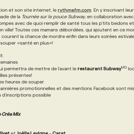
ion et son site internet, le
rythmefm.com
. En y inscrivant leur
ouade de la
Tournée sur le pouce Subway
, en collaboration avec
ompes avec de quoi remplir de santé tous les p’tits bedons et
 en ville! Toutes ces mamans débordées, qui ajoutent en ce m
, courent la chance de mordre enfin dans leurs soirées estival
 souper «santé en plus»!
t:
semaines
MD
ui permettra de mettre de l’avant le
restaurant Subway
loc
illes présentes!
les heures de souper
bannières promotionnelles et des mentions Facebook sont mis
 d’inscriptions possible
 Créa Mix
livet
et
Joëlle Lavigne
-
Carat