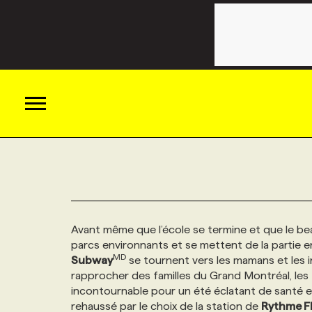
ACTUALITÉS
CATÉGORIES
MAGAZINE
Avant même que l’école se termine et que le bea
parcs environnants et se mettent de la partie en 
TOUTES LES CATÉGORIES
CHRONIQUES
FORFAITS ABONNEMENT
INFOLETTRES
MD
Subway
se tournent vers les mamans et les in
rapprocher des familles du Grand Montréal, les
TOUTES LES CHRONIQUES
CAMPAGNES ET CRÉATIVITÉ
VOIR TOUTES LES PARUTIONS
INFOLETTRE EN BREF
EMPLOIS
incontournable pour un été éclatant de santé et
rehaussé par le choix de la station de
Rythme F