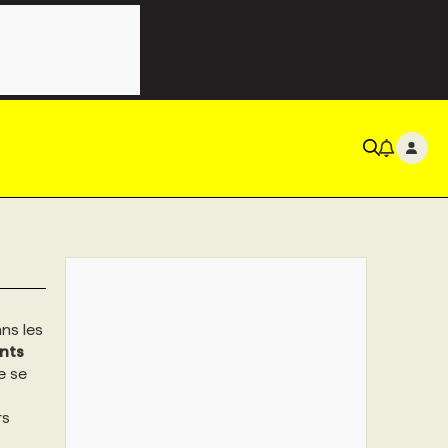
ns les
nts
e se
rs