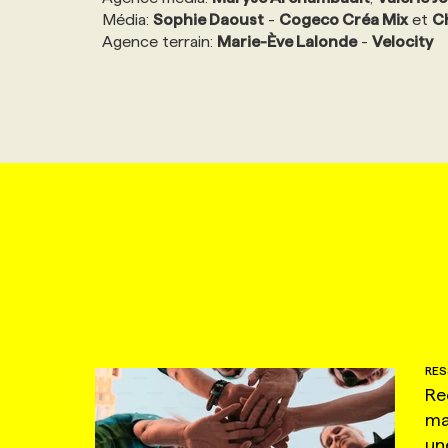
Média:
Sophie Daoust
-
Cogeco Créa Mix
et
C
NOS TARIFS
ANNONCEZ AVEC NOUS
Agence terrain:
Marie-Ève Lalonde
-
Velocity
PROGRAMMES DE SUBVENTIONS
FAQ
ANNONCEZ AVEC NOUS
RES
Re
ma
un