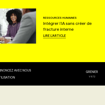
RESSOURCES HUMAINES
Intégrer l’IA sans créer de
fracture interne
LIRE L'ARTICLE
NNONCEZ AVEC NOUS
GRENIER
V
8.7.2
TILISATION