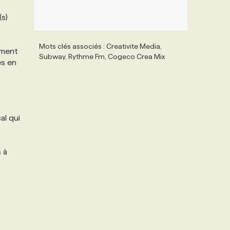
(s)
Mots clés associés : Creativite Media,
oment
Subway, Rythme Fm, Cogeco Crea Mix
es en
al qui
 à