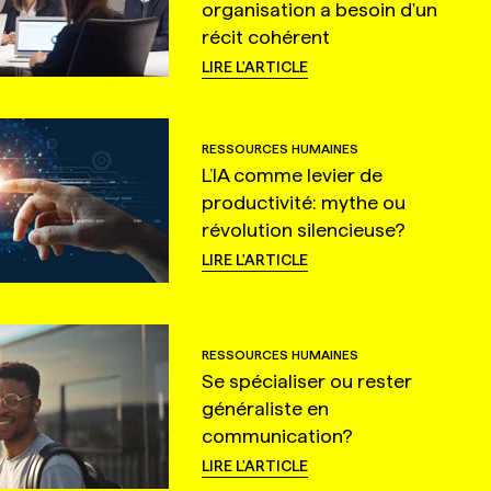
organisation a besoin d'un
récit cohérent
LIRE L'ARTICLE
RESSOURCES HUMAINES
L’IA comme levier de
productivité: mythe ou
révolution silencieuse?
LIRE L'ARTICLE
RESSOURCES HUMAINES
Se spécialiser ou rester
généraliste en
communication?
LIRE L'ARTICLE