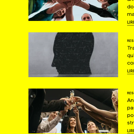
do
ma
LIR
RES
Tr
qu
co
LIR
RES
An
pa
po
st
LIR