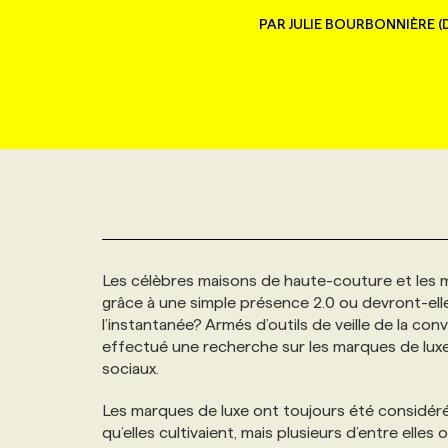
NOUVEAU!
PAR
JULIE BOURBONNIÈRE 
RESSOURCES HUMAINES
NOMINATIONS
ANNONCEZ AVEC NOUS
BULLETIN FORMATION
EMPLOYEUR
CONFÉRENCES
MARKETING ET COMMUNICATION
NOUVEAUX MANDATS
AFFICHEZ UN POSTE / TARIFS
CANDIDAT
BULLETIN RECRUTEMENT
NOS CONFÉRENCES
FORMATIONS
WEB & MÉDIAS SOCIAUX
VOIR LES OFFRES
AFFAIRES DE L'INDUSTRIE
CONSULTER LA CVTHÈQUE
INFOLETTRE PUBLICITÉ
FAQ
NOS FORMATIONS EN LIGNE
CHASSE DE TÊTE
MARKETING DURABLE
PROFIL CANDIDAT
INITIATIVES NUMÉRIQUES
PROFIL ENTREPRISE
ANNONCEZ AVEC NOUS
ANNONCEZ AVEC NOUS
NOS PARCOURS DE FORMATIONS
SERVICE DE CHASSE DE TÊTE
Les célèbres maisons de haute-couture et les m
GEO/SEO
PRIX ET DISTINCTIONS
FAQ
FORMATIONS PERSONNALISÉES
NOS TARIFS
grâce à une simple présence 2.0 ou devront-elle
l’instantanée? Armés d’outils de veille de la co
ÉVÉNEMENTIEL
TENDANCES
ANNONCEZ AVEC NOUS
NOS FORMATEUR‧RICES
NOS EXPERTISES
effectué une recherche sur les marques de luxe
sociaux.
NOS AUTEUR‧RICES
POURQUOI CHOISIR NOS FORMATIONS
FAQ
Les marques de luxe ont toujours été considéré
qu’elles cultivaient, mais plusieurs d’entre elles