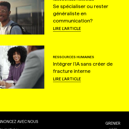
Se spécialiser ou rester
généraliste en
communication?
LIRE L'ARTICLE
RESSOURCES HUMAINES
Intégrer l’IA sans créer de
fracture interne
LIRE L'ARTICLE
NNONCEZ AVEC NOUS
GRENIER