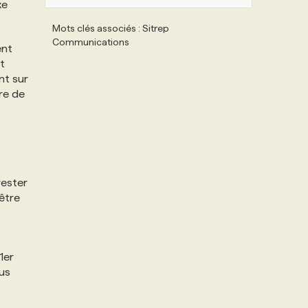
xe
Mots clés associés : Sitrep
Communications
ent
t
nt sur
re de
rester
 être
1er
ous