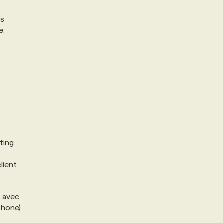
as
e.
ting
lient
n avec
phone)