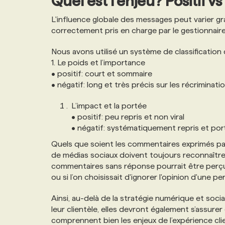
Quel est l'enjeu? Positif vs
L'influence globale des messages peut varier g
correctement pris en charge par le gestionna
Nous avons utilisé un système de classificatio
1. Le poids et l’importance
• positif: court et sommaire
• négatif: long et très précis sur les récriminati
L’impact et la portée
• positif: peu repris et non viral
• négatif: systématiquement repris et po
Quels que soient les commentaires exprimés par 
de médias sociaux doivent toujours reconnaître
commentaires sans réponse pourrait être perçu 
ou si l’on choisissait d'ignorer l'opinion d'une 
Ainsi, au-delà de la stratégie numérique et soci
leur clientèle, elles devront également s’assure
comprennent bien les enjeux de l’expérience cl