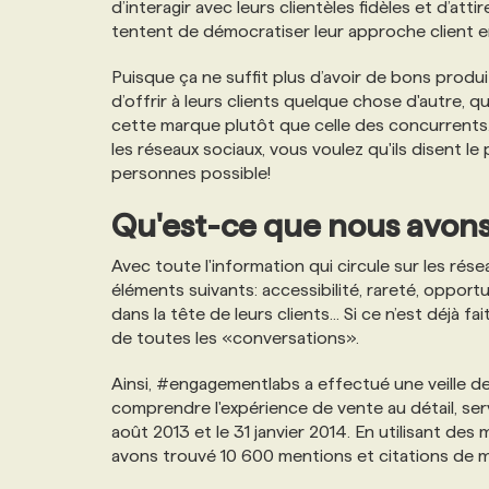
d’interagir avec leurs clientèles fidèles et d’at
NOS TARIFS
ANNONCEZ AVEC NOUS
tentent de démocratiser leur approche client en
Puisque ça ne suffit plus d’avoir de bons prod
PROGRAMMES DE SUBVENTIONS
d’offrir à leurs clients quelque chose d'autre, 
cette marque plutôt que celle des concurrents...
les réseaux sociaux, vous voulez qu'ils disent 
FAQ
personnes possible!
Qu'est-ce que nous avon
ANNONCEZ AVEC NOUS
Avec toute l'information qui circule sur les rés
éléments suivants: accessibilité, rareté, opport
dans la tête de leurs clients... Si ce n’est déjà 
de toutes les «conversations».
Ainsi, #engagementlabs a effectué une veille de
comprendre l'expérience de vente au détail, serv
août 2013 et le 31 janvier 2014. En utilisant des 
avons trouvé 10 600 mentions et citations de 