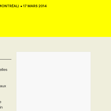
 MONTRÉAL)
•
17 MARS 2014
elles
eaux
e
in