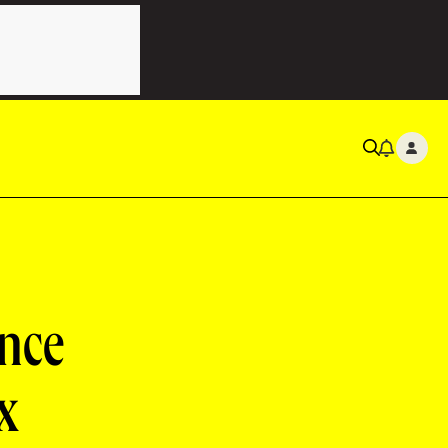
ence
x