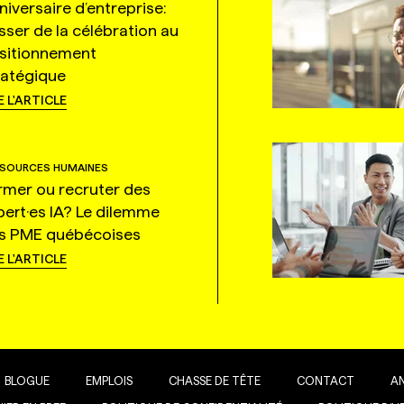
niversaire d’entreprise:
sser de la célébration au
sitionnement
ratégique
E L'ARTICLE
SOURCES HUMAINES
rmer ou recruter des
pert·es IA? Le dilemme
s PME québécoises
E L'ARTICLE
BLOGUE
EMPLOIS
CHASSE DE TÊTE
CONTACT
A