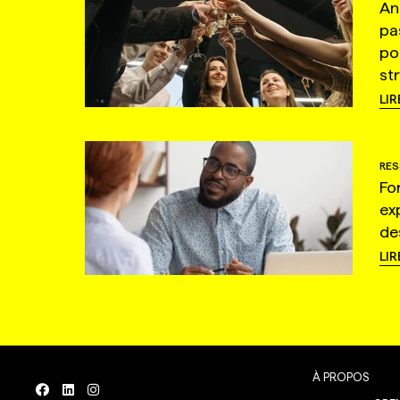
An
pa
po
st
LIR
RES
Fo
ex
de
LIR
À PROPOS