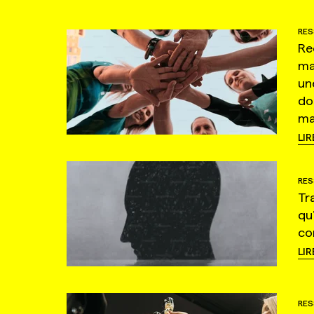
RES
Re
ma
un
do
ma
LIR
RES
Tr
qu
co
LIR
RES