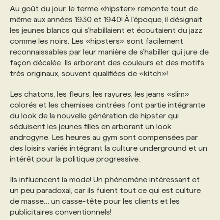
Au goût du jour, le terme «hipster» remonte tout de
même aux années 1930 et 1940! À l’époque, il désignait
PROGRAMMES DE SUBVENTIONS
les jeunes blancs qui s’habillaient et écoutaient du jazz
comme les noirs. Les «hipsters» sont facilement
reconnaissables par leur manière de s’habiller qui jure de
FAQ
façon décalée. Ils arborent des couleurs et des motifs
très originaux, souvent qualifiées de «kitch»!
ANNONCEZ AVEC NOUS
Les chatons, les fleurs, les rayures, les jeans «slim»
colorés et les chemises cintrées font partie intégrante
du look de la nouvelle génération de hipster qui
séduisent les jeunes filles en arborant un look
androgyne. Les heures au gym sont compensées par
des loisirs variés intégrant la culture underground et un
intérêt pour la politique progressive.
Ils influencent la mode! Un phénomène intéressant et
un peu paradoxal, car ils fuient tout ce qui est culture
de masse… un casse-tête pour les clients et les
publicitaires conventionnels!