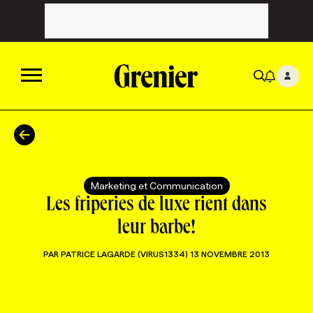
ACTUALITÉS
CATÉGORIES
MAGAZINE
Marketing et Communication
Les friperies de luxe rient dans
TOUTES LES CATÉGORIES
CHRONIQUES
FORFAITS ABONNEMENT
INFOLETTRES
leur barbe!
PAR
PATRICE LAGARDE (VIRUS1334)
13 NOVEMBRE 2013
TOUTES LES CHRONIQUES
CAMPAGNES ET CRÉATIVITÉ
VOIR TOUTES LES PARUTIONS
INFOLETTRE EN BREF
EMPLOIS
NOUVEAU!
RESSOURCES HUMAINES
NOMINATIONS
ANNONCEZ AVEC NOUS
BULLETIN FORMATION
EMPLOYEUR
CONFÉRENCES