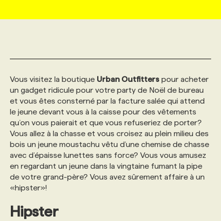
MARKETING ET COMMUNICATION
NOUVEAUX MANDATS
AFFICHEZ UN POSTE / TARIFS
CANDIDAT
BULLETIN RECRUTEMENT
NOS CONFÉRENCES
FORMATIONS
WEB & MÉDIAS SOCIAUX
VOIR LES OFFRES
AFFAIRES DE L'INDUSTRIE
CONSULTER LA CVTHÈQUE
INFOLETTRE PUBLICITÉ
FAQ
NOS FORMATIONS EN LIGNE
CHASSE DE TÊTE
Vous visitez la boutique
Urban Outfitters
pour acheter
MARKETING DURABLE
PROFIL CANDIDAT
INITIATIVES NUMÉRIQUES
PROFIL ENTREPRISE
ANNONCEZ AVEC NOUS
ANNONCEZ AVEC NOUS
NOS PARCOURS DE FORMATIONS
SERVICE DE CHASSE DE TÊTE
un gadget ridicule pour votre party de Noël de bureau
et vous êtes consterné par la facture salée qui attend
le jeune devant vous à la caisse pour des vêtements
GEO/SEO
PRIX ET DISTINCTIONS
FAQ
FORMATIONS PERSONNALISÉES
NOS TARIFS
qu’on vous paierait et que vous refuseriez de porter?
Vous allez à la chasse et vous croisez au plein milieu des
bois un jeune moustachu vêtu d’une chemise de chasse
ÉVÉNEMENTIEL
TENDANCES
ANNONCEZ AVEC NOUS
NOS FORMATEUR‧RICES
NOS EXPERTISES
avec d’épaisse lunettes sans force? Vous vous amusez
en regardant un jeune dans la vingtaine fumant la pipe
de votre grand-père? Vous avez sûrement affaire à un
NOS AUTEUR‧RICES
POURQUOI CHOISIR NOS FORMATIONS
FAQ
«hipster»!
Hipster
NOS TARIFS
ANNONCEZ AVEC NOUS