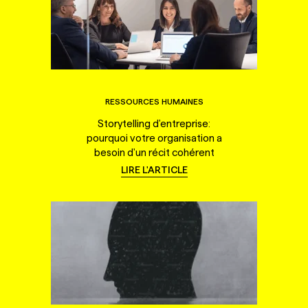
RESSOURCES HUMAINES
Storytelling d'entreprise:
pourquoi votre organisation a
besoin d'un récit cohérent
LIRE L'ARTICLE