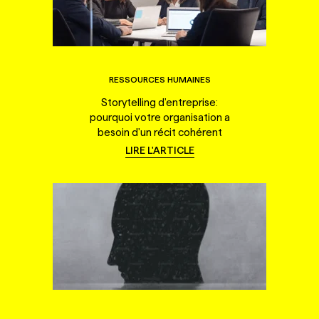
RESSOURCES HUMAINES
Storytelling d'entreprise:
pourquoi votre organisation a
besoin d'un récit cohérent
LIRE L'ARTICLE