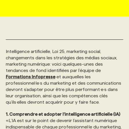
MARKETING ET COMMUNICATION
NOUVEAUX MANDATS
AFFICHEZ UN POSTE / TARIFS
CANDIDAT
BULLETIN RECRUTEMENT
NOS CONFÉRENCES
FORMATIONS
WEB & MÉDIAS SOCIAUX
VOIR LES OFFRES
AFFAIRES DE L'INDUSTRIE
CONSULTER LA CVTHÈQUE
INFOLETTRE PUBLICITÉ
FAQ
NOS FORMATIONS EN LIGNE
CHASSE DE TÊTE
Intelligence artificielle, Loi 25, marketing social,
MARKETING DURABLE
PROFIL CANDIDAT
INITIATIVES NUMÉRIQUES
PROFIL ENTREPRISE
ANNONCEZ AVEC NOUS
ANNONCEZ AVEC NOUS
NOS PARCOURS DE FORMATIONS
SERVICE DE CHASSE DE TÊTE
changements dans les stratégies des médias sociaux,
marketing numérique: voici quelques-unes des
GEO/SEO
PRIX ET DISTINCTIONS
FAQ
FORMATIONS PERSONNALISÉES
NOS TARIFS
tendances de fond identifiées par l’équipe de
Formations Infopresse
et auxquelles les
professionnel·le·s du marketing et des communications
ÉVÉNEMENTIEL
TENDANCES
ANNONCEZ AVEC NOUS
NOS FORMATEUR‧RICES
NOS EXPERTISES
devront s’adapter pour être plus performant·e·s dans
leur organisation, ainsi que les compétences clés
qu’ils·elles devront acquérir pour y faire face.
NOS AUTEUR‧RICES
POURQUOI CHOISIR NOS FORMATIONS
FAQ
1. Comprendre et adopter l’intelligence artificielle (IA)
«L’IA est sur le point de devenir l’assistant numérique
NOS TARIFS
ANNONCEZ AVEC NOUS
indispensable de chaque professionnel·le du marketing,