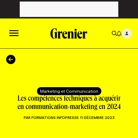
ACTUALITÉS
CATÉGORIES
MAGAZINE
Marketing et Communication
TOUTES LES CATÉGORIES
CHRONIQUES
FORFAITS ABONNEMENT
INFOLETTRES
Les compétences techniques à acquérir
en communication-marketing en 2024
TOUTES LES CHRONIQUES
CAMPAGNES ET CRÉATIVITÉ
VOIR TOUTES LES PARUTIONS
INFOLETTRE EN BREF
EMPLOIS
PAR
FORMATIONS INFOPRESSE
11 DÉCEMBRE 2023
NOUVEAU!
RESSOURCES HUMAINES
NOMINATIONS
ANNONCEZ AVEC NOUS
BULLETIN FORMATION
EMPLOYEUR
CONFÉRENCES